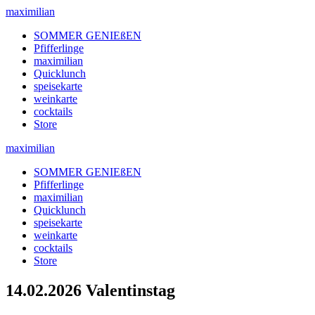
maximilian
SOMMER GENIEßEN
Pfifferlinge
maximilian
Quicklunch
speisekarte
weinkarte
cocktails
Store
maximilian
SOMMER GENIEßEN
Pfifferlinge
maximilian
Quicklunch
speisekarte
weinkarte
cocktails
Store
14.02.2026 Valentinstag