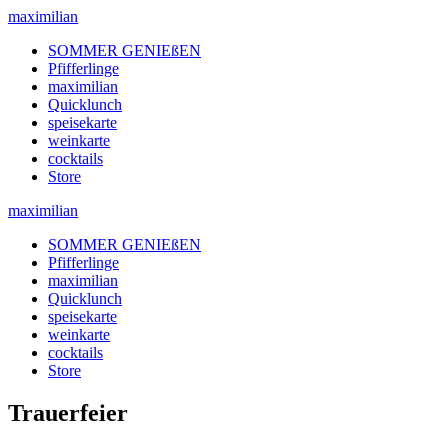
maximilian
SOMMER GENIEßEN
Pfifferlinge
maximilian
Quicklunch
speisekarte
weinkarte
cocktails
Store
maximilian
SOMMER GENIEßEN
Pfifferlinge
maximilian
Quicklunch
speisekarte
weinkarte
cocktails
Store
Trauerfeier